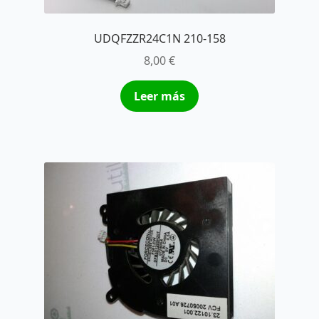
UDQFZZR24C1N 210-158
8,00
€
Leer más