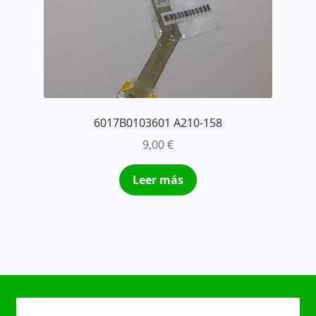
6017B0103601 A210-158
9,00
€
Leer más