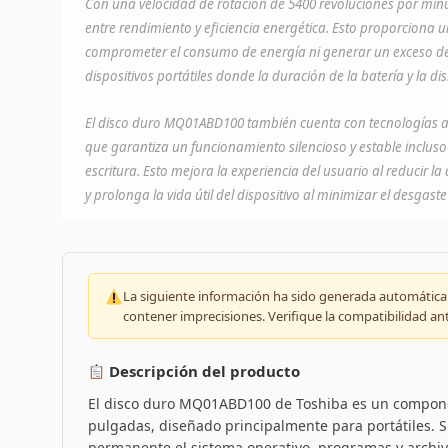
Con una velocidad de rotación de 5400 revoluciones por minu
entre rendimiento y eficiencia energética. Esto proporciona 
comprometer el consumo de energía ni generar un exceso de 
dispositivos portátiles donde la duración de la batería y la d
El disco duro MQ01ABD100 también cuenta con tecnologías av
que garantiza un funcionamiento silencioso y estable incluso
escritura. Esto mejora la experiencia del usuario al reducir la
y prolonga la vida útil del dispositivo al minimizar el desgast
La siguiente información ha sido generada automáticam
contener imprecisiones. Verifique la compatibilidad an
Descripción del producto
El disco duro MQ01ABD100 de Toshiba es un compone
pulgadas, diseñado principalmente para portátiles. 
permanente el sistema operativo, programas y archiv