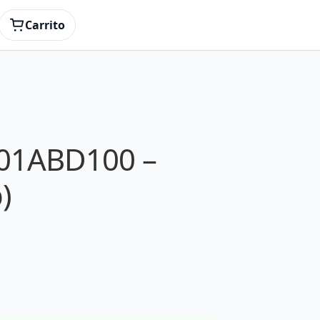
Carrito
01ABD100 –
)