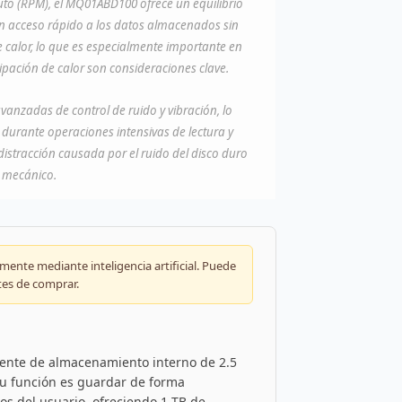
to (RPM), el MQ01ABD100 ofrece un equilibrio
un acceso rápido a los datos almacenados sin
calor, lo que es especialmente importante en
isipación de calor son consideraciones clave.
anzadas de control de ruido y vibración, lo
 durante operaciones intensivas de lectura y
 distracción causada por el ruido del disco duro
e mecánico.
ente mediante inteligencia artificial. Puede
tes de comprar.
nte de almacenamiento interno de 2.5
Su función es guardar de forma
os del usuario, ofreciendo 1 TB de