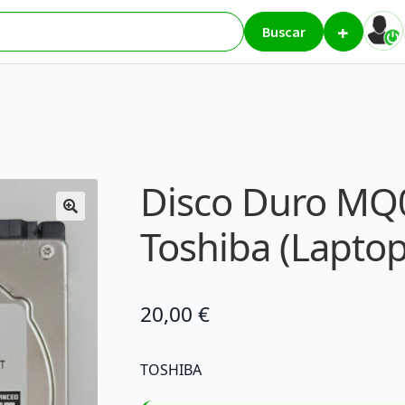
+
0 – Toshiba (Laptop)
Buscar
Disco Duro MQ
Toshiba (Laptop
20,00
€
TOSHIBA