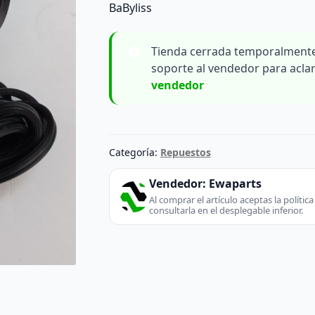
BaByliss
Tienda cerrada temporalmente
soporte al vendedor para acla
vendedor
Categoría:
Repuestos
Vendedor:
Ewaparts
Al comprar el artículo aceptas la políti
consultarla en el desplegable inferior.