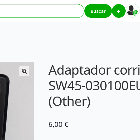
+
AC/DC SW45-030100EU – BaByliss (Other)
Buscar
Adaptador corr
SW45-030100EU 
(Other)
6,00
€