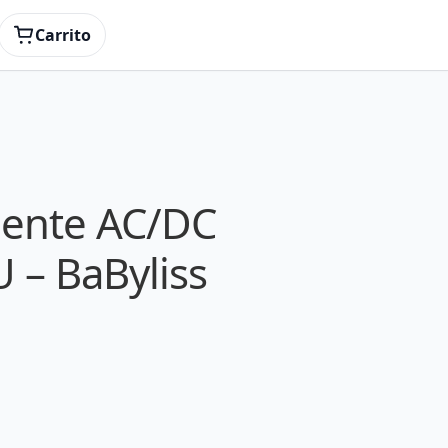
Carrito
iente AC/DC
– BaByliss