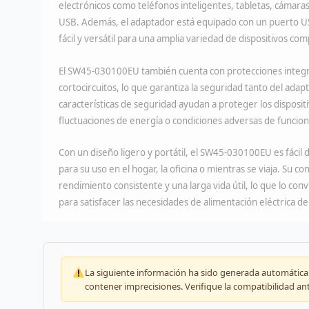
electrónicos como teléfonos inteligentes, tabletas, cámaras 
USB. Además, el adaptador está equipado con un puerto US
fácil y versátil para una amplia variedad de dispositivos co
El SW45-030100EU también cuenta con protecciones integr
cortocircuitos, lo que garantiza la seguridad tanto del ada
características de seguridad ayudan a proteger los disposit
fluctuaciones de energía o condiciones adversas de funcio
Con un diseño ligero y portátil, el SW45-030100EU es fácil d
para su uso en el hogar, la oficina o mientras se viaja. Su c
rendimiento consistente y una larga vida útil, lo que lo con
para satisfacer las necesidades de alimentación eléctrica de
La siguiente información ha sido generada automáticam
contener imprecisiones. Verifique la compatibilidad an