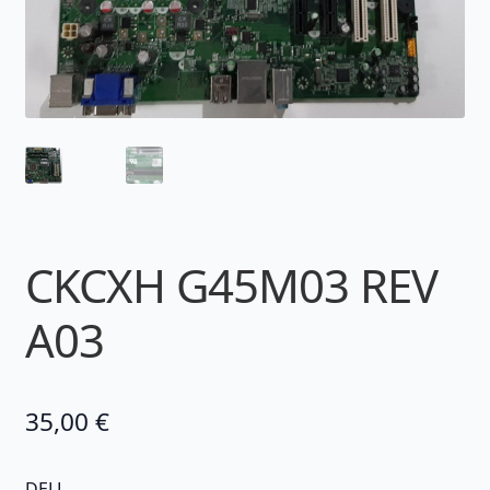
CKCXH G45M03 REV
A03
35,00
€
DELL