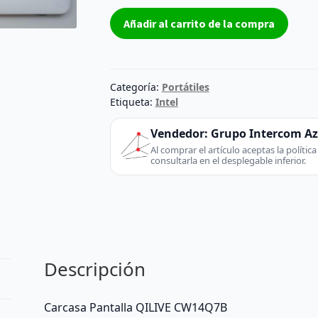
Carcasa
Añadir al carrito de la compra
Cover
A
QILIVE
CW14Q7B
Categoría:
Portátiles
Grado
Etiqueta:
Intel
B
Vendedor:
Grupo Intercom A
cantidad
Al comprar el artículo aceptas la políti
consultarla en el desplegable inferior.
Descripción
Carcasa Pantalla QILIVE CW14Q7B