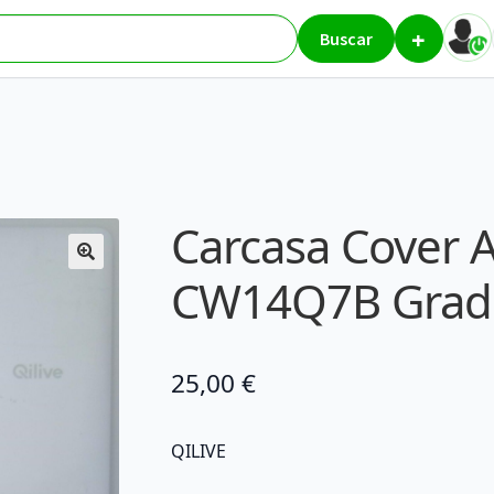
+
over A QILIVE CW14Q7B Grado B
Buscar
Carcasa Cover 
CW14Q7B Grad
25,00
€
QILIVE