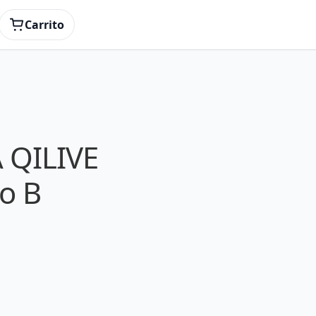
Carrito
A QILIVE
o B