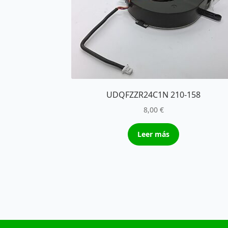
UDQFZZR24C1N 210-158
8,00
€
Leer más