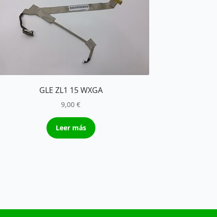
GLE ZL1 15 WXGA
9,00
€
Leer más