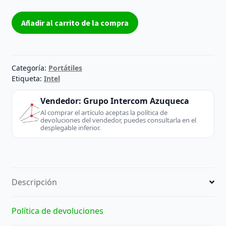
Carcasa
Añadir al carrito de la compra
Cover
D
QILIVE
CW14Q7B
Categoría:
Portátiles
Grado
Etiqueta:
Intel
B
Vendedor:
Grupo Intercom Azuqueca
cantidad
Al comprar el artículo aceptas la política de
devoluciones del vendedor, puedes consultarla en el
desplegable inferior.
Descripción
Política de devoluciones