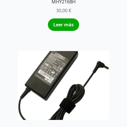
MHY216BH
30,00
€
Leer más