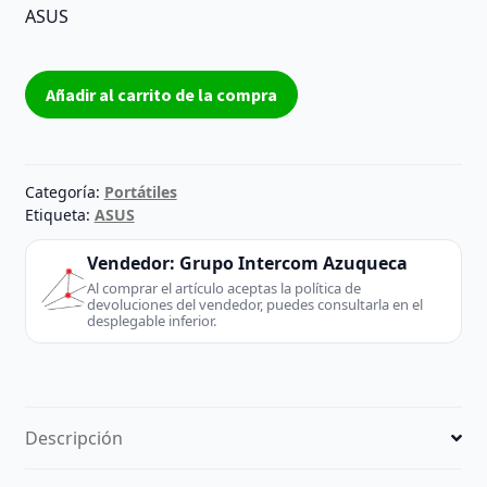
ASUS
Carcasa
Añadir al carrito de la compra
cover
D
Asus
Eee
Categoría:
Portátiles
PC
Etiqueta:
ASUS
1011PX
Vendedor:
Grupo Intercom Azuqueca
1015PX
Al comprar el artículo aceptas la política de
1015PE
devoluciones del vendedor, puedes consultarla en el
1015BX
desplegable inferior.
Grado
B
cantidad
Descripción