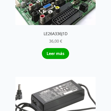
LE26A336J1D
36,00
€
Leer más