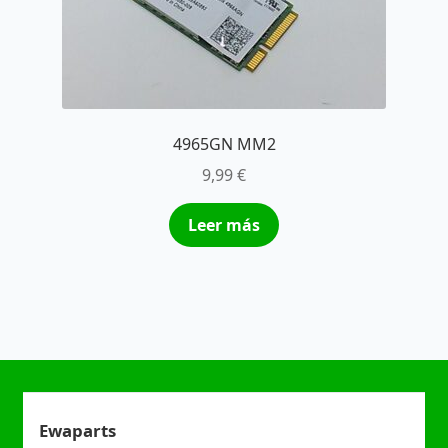
4965GN MM2
9,99
€
Leer más
Ewaparts