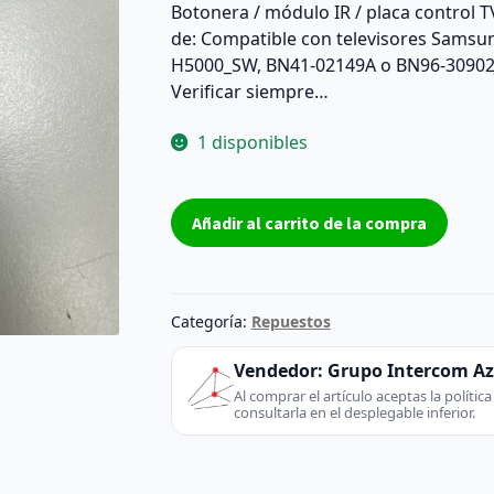
Botonera / módulo IR / placa control 
de: Compatible con televisores Sams
H5000_SW, BN41-02149A o BN96-30902J.
Verificar siempre…
1 disponibles
Botonera
Añadir al carrito de la compra
módulo
IR
TV
Samsung
Categoría:
Repuestos
BN41-
02149A
Vendedor:
Grupo Intercom A
–
Al comprar el artículo aceptas la políti
consultarla en el desplegable inferior.
Reacondicionada
cantidad