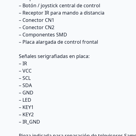
– Botón / joystick central de control
– Receptor IR para mando a distancia
– Conector CN1
– Conector CN2
– Componentes SMD
– Placa alargada de control frontal
Señales serigrafiadas en placa:
– IR
– VCC
– SCL
– SDA
– GND
– LED
– KEY1
– KEY2
– IR_GND
Pieza indicada para reparación de televisores Sa