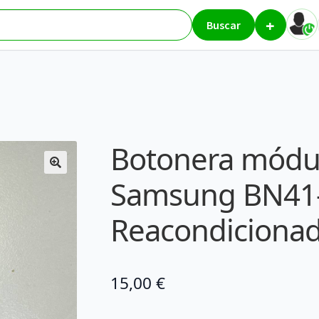
+
TV Samsung BN41-02149A – Reacondicionada
Buscar
Botonera módul
Samsung BN41-
Reacondiciona
15,00
€