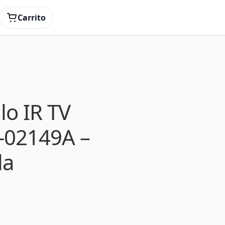
Carrito
o IR TV
02149A –
da