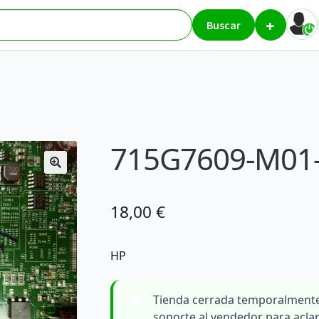
+
res
715G7609-M01-000-0H45
Buscar
715G7609-M01
18,00
€
HP
Tienda cerrada temporalmente
soporte al vendedor para acla