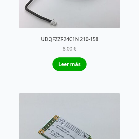
UDQFZZR24C1N 210-158
8,00
€
Leer más