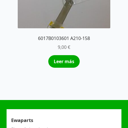
6017B0103601 A210-158
9,00
€
Leer más
Ewaparts