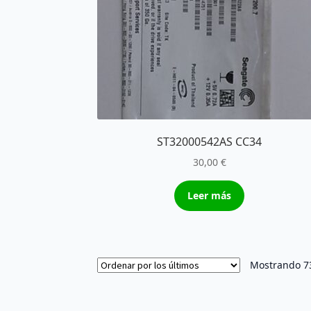
ST32000542AS CC34
30,00
€
Leer más
Mostrando 73