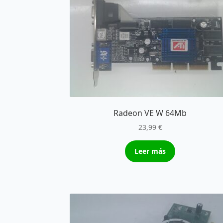
Radeon VE W 64Mb
23,99
€
Leer más