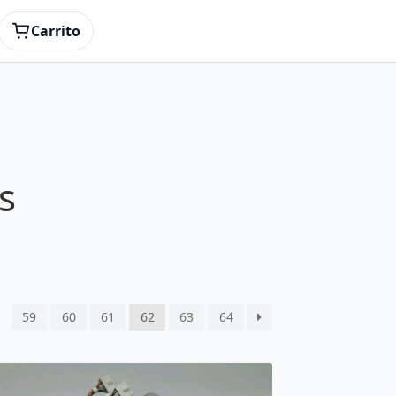
Carrito
s
59
60
61
62
63
64