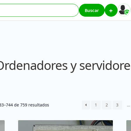
+
ores
Página 62
Buscar
Ordenadores y servidore
Ordenado
3–744 de 759 resultados
1
2
3
…
por
los
últimos