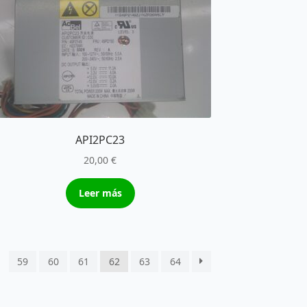
API2PC23
20,00
€
Leer más
59
60
61
62
63
64