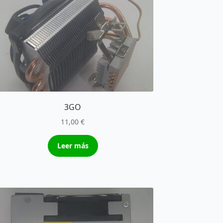
3GO
11,00
€
Leer más