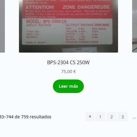
BPS-2304 CS 250W
75,00
€
Leer más
Ordenado
3–744 de 759 resultados
1
2
3
…
por
los
últimos