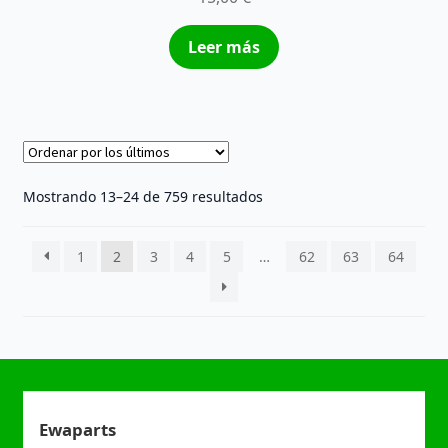
Leer más
Ordenado
Mostrando 13–24 de 759 resultados
por
los
1
2
3
4
5
…
62
63
64
últimos
Ewaparts