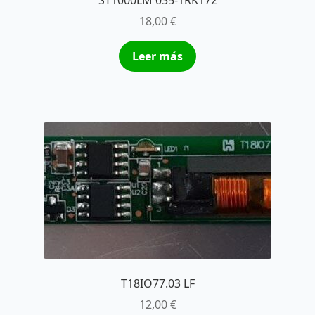
18,00
€
Leer más
T18IO77.03 LF
12,00
€