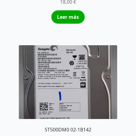
18,00
€
Leer más
ST500DM0 02-1B142