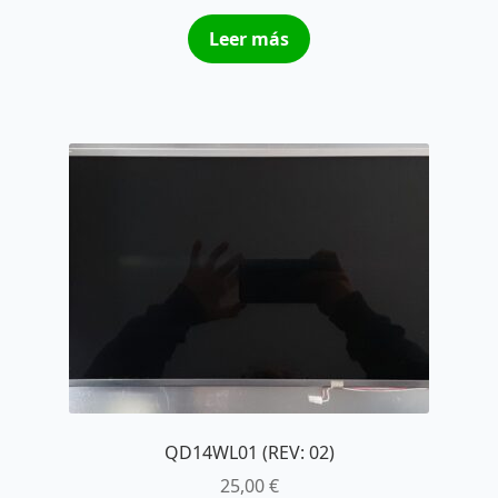
Leer más
QD14WL01 (REV: 02)
25,00
€