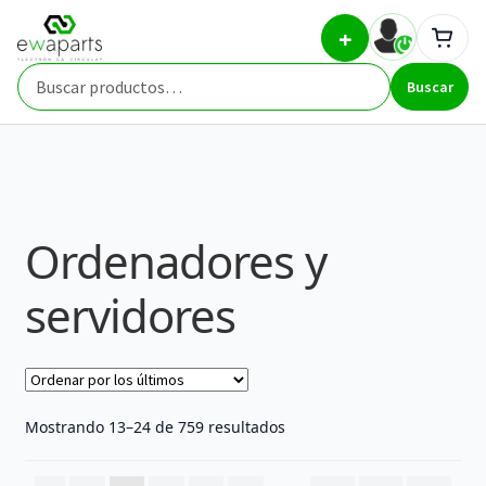
Ir
Ir
Inicio
Repuestos
Ordenadores y servidores
Página
+
a
al
2
la
contenido
Buscar
navegación
Buscar
por:
Ordenadores y
servidores
Ordenado
Mostrando 13–24 de 759 resultados
por
los