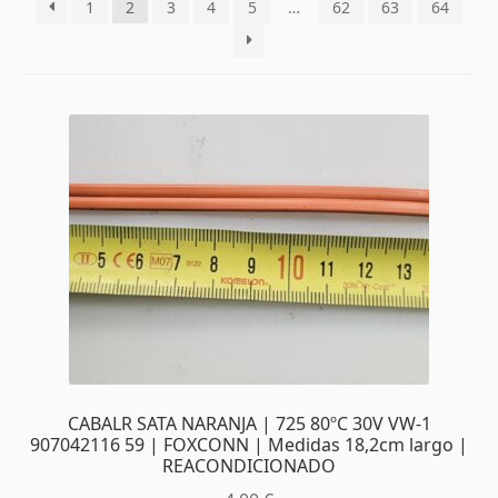
1
2
3
4
5
…
62
63
64
últimos
CABALR SATA NARANJA | 725 80ºC 30V VW-1
907042116 59 | FOXCONN | Medidas 18,2cm largo |
REACONDICIONADO