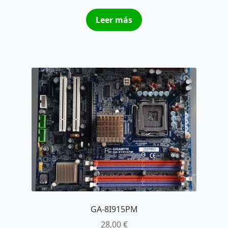
Leer más
GA-8I915PM
28,00
€