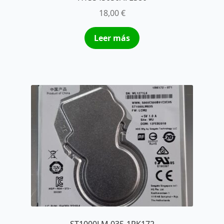
18,00
€
Leer más
ST1000LM 035-1RK172