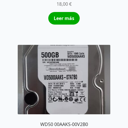
18,00
€
Leer más
WD50 00AAKS-00V2B0