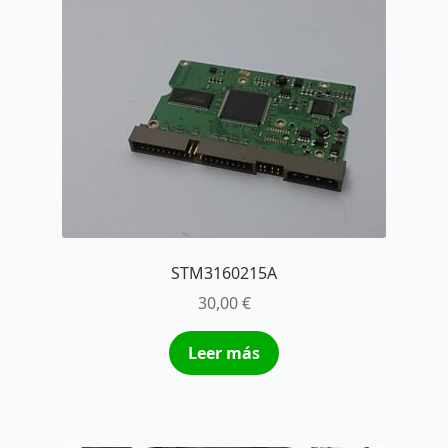
STM3160215A
30,00
€
Leer más