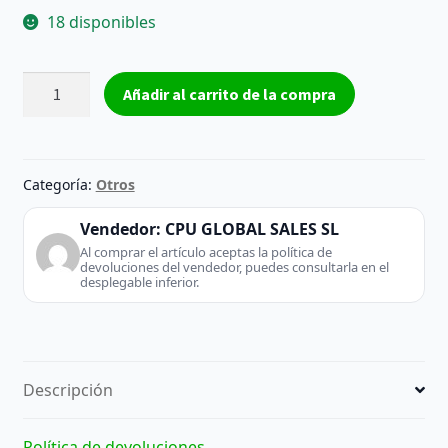
18 disponibles
Xiaomi
Añadir al carrito de la compra
Mi
True
Wireless
Earphones
Categoría:
Otros
2
Pro
Vendedor:
CPU GLOBAL SALES SL
Negros
Al comprar el artículo aceptas la política de
devoluciones del vendedor, puedes consultarla en el
-
desplegable inferior.
Auriculares
cantidad
Descripción
Política de devoluciones