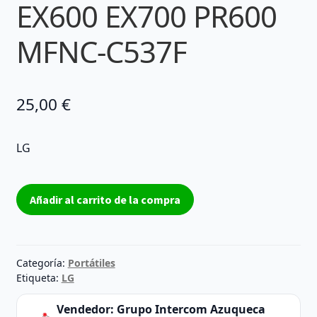
EX600 EX700 PR600
MFNC-C537F
25,00
€
LG
Ventilador
Añadir al carrito de la compra
y
disipador
LG
LGE50
Categoría:
Portátiles
MFNC-
Etiqueta:
LG
C546A
Vendedor:
Grupo Intercom Azuqueca
AGU34152001