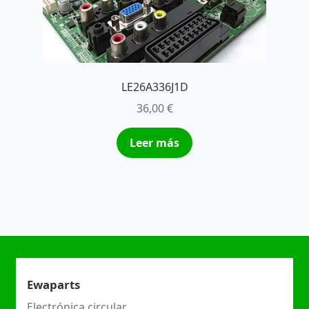
LE26A336J1D
36,00
€
Leer más
Ewaparts
Electrónica circular