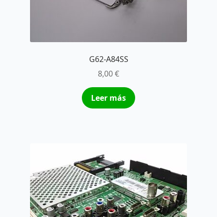
G62-A84SS
8,00
€
Leer más