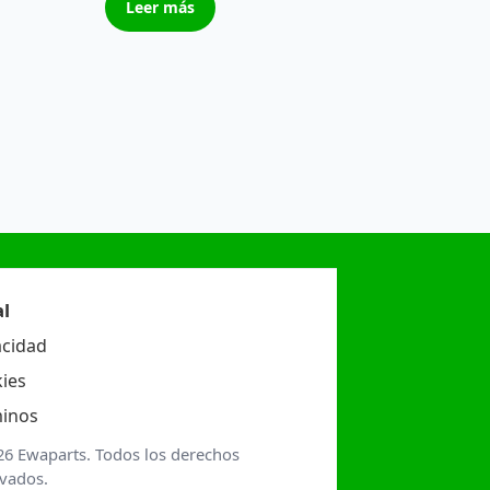
Leer más
l
acidad
ies
inos
26 Ewaparts. Todos los derechos
rvados.