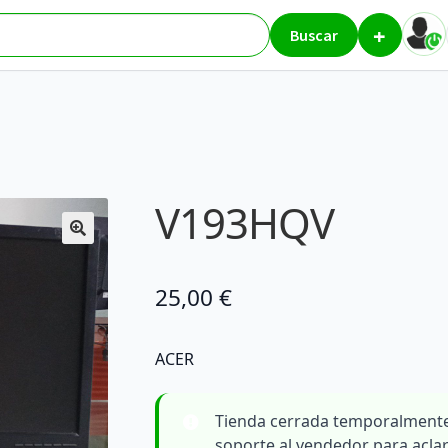
+
isiones y monitores
V193HQV
Buscar
V193HQV
25,00
€
ACER
Tienda cerrada temporalmente
soporte al vendedor para acla