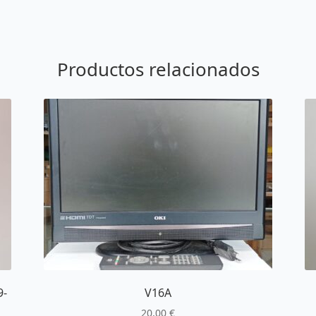
Productos relacionados
9-
V16A
20,00
€