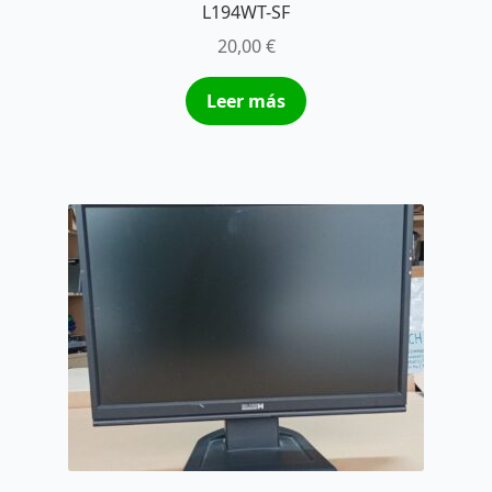
L194WT-SF
20,00
€
Leer más