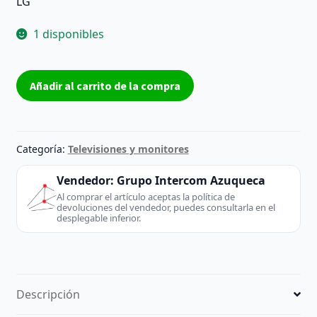
LG
1 disponibles
PLACA
Añadir al carrito de la compra
T-
COM
TV
LCD
Categoría:
Televisiones y monitores
/
LED
Vendedor:
Grupo Intercom Azuqueca
T370HW04
Al comprar el artículo aceptas la política de
devoluciones del vendedor, puedes consultarla en el
V4
desplegable inferior.
CTRL
|
REACONDICIONADO
cantidad
Descripción