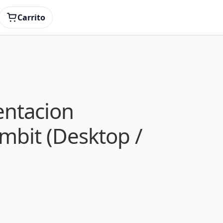
Carrito
entacion
mbit (Desktop /