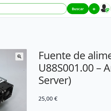
+
n U88S001.00 – Ambit (Desktop / Server)
Buscar
Fuente de alim
U88S001.00 – A
Server)
25,00
€