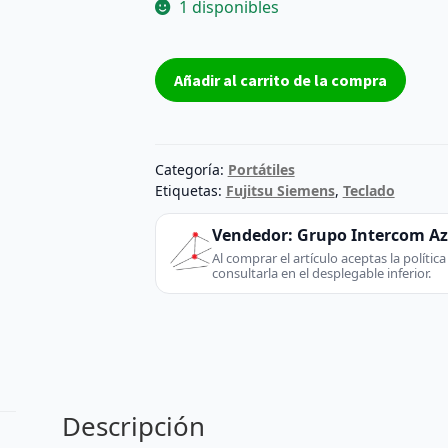
1 disponibles
Teclado
Añadir al carrito de la compra
Fujitsu
Siemens
MS2176
V2045
Categoría:
Portátiles
Grado
Etiquetas:
Fujitsu Siemens
,
Teclado
B
Vendedor:
Grupo Intercom A
cantidad
Al comprar el artículo aceptas la políti
consultarla en el desplegable inferior.
Descripción