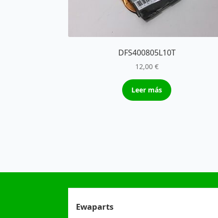
DFS400805L10T
12,00
€
Leer más
Ewaparts