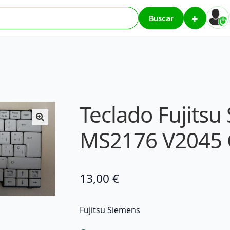
+
ujitsu Siemens MS2176 V2045 Grado B
Buscar
Teclado Fujitsu
MS2176 V2045 
13,00
€
Fujitsu Siemens