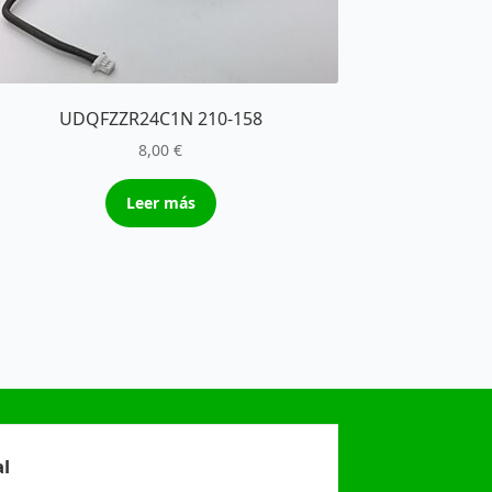
UDQFZZR24C1N 210-158
8,00
€
Leer más
l