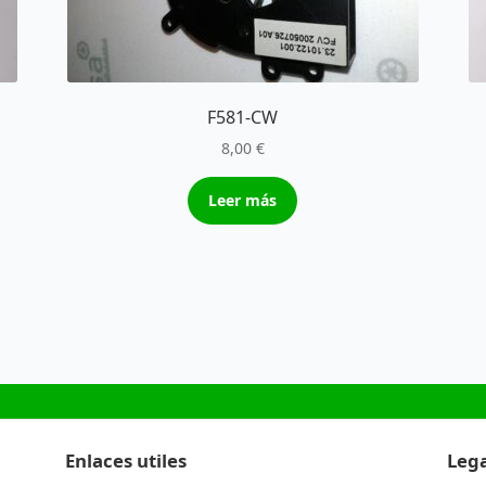
F581-CW
8,00
€
Leer más
Enlaces utiles
Lega