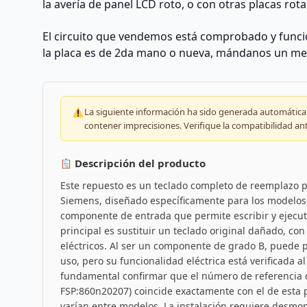
la avería de panel LCD roto, o con otras placas rota
El circuito que vendemos está comprobado y funcio
la placa es de 2da mano o nueva, mándanos un me
La siguiente información ha sido generada automáticam
contener imprecisiones. Verifique la compatibilidad an
Descripción del producto
Este repuesto es un teclado completo de reemplazo pa
Siemens, diseñado específicamente para los modelos 
componente de entrada que permite escribir y ejecu
principal es sustituir un teclado original dañado, co
eléctricos. Al ser un componente de grado B, puede p
uso, pero su funcionalidad eléctrica está verificada a
fundamental confirmar que el número de referencia d
FSP:860n20207) coincide exactamente con el de esta p
varían entre modelos. La instalación requiere desmont