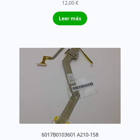
12,00
€
Leer más
6017B0103601 A210-158