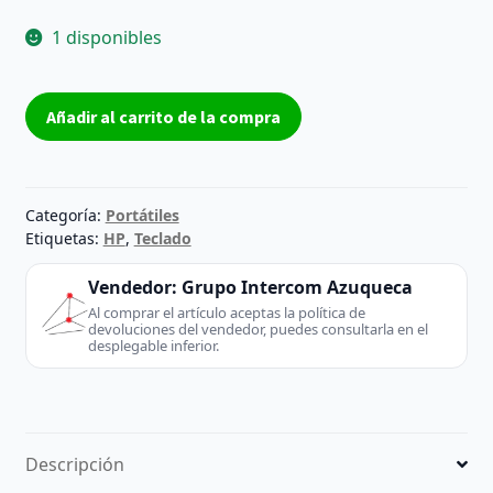
1 disponibles
Carcasa
Añadir al carrito de la compra
Cover
C
HP
Elitebook
Categoría:
Portátiles
8460p
Etiquetas:
HP
,
Teclado
Grado
Vendedor:
Grupo Intercom Azuqueca
B
Al comprar el artículo aceptas la política de
643737-
devoluciones del vendedor, puedes consultarla en el
001
desplegable inferior.
cantidad
Descripción