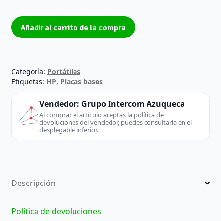
Placa
Añadir al carrito de la compra
base
HP
Elitebook
8460p
Categoría:
Portátiles
SPS:
Etiquetas:
HP
,
Placas bases
642754-
Vendedor:
Grupo Intercom Azuqueca
001
Al comprar el artículo aceptas la política de
cantidad
devoluciones del vendedor, puedes consultarla en el
desplegable inferior.
Descripción
Política de devoluciones