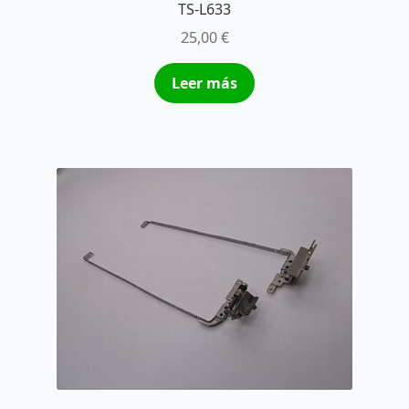
TS-L633
25,00
€
Leer más