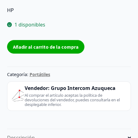
HP
1 disponibles
Carcasa
Añadir al carrito de la compra
Pantalla
Frontal
HP
EAY14006015062MY7
Categoría:
Portátiles
cantidad
Vendedor:
Grupo Intercom Azuqueca
Al comprar el artículo aceptas la política de
devoluciones del vendedor, puedes consultarla en el
desplegable inferior.
Descripción