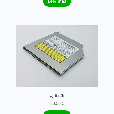
Leer más
UJ-832B
20,00
€