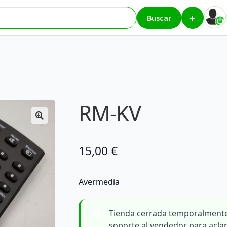
+
res
RM-KV
Buscar
RM-KV
15,00
€
Avermedia
Tienda cerrada temporalmente
soporte al vendedor para acla