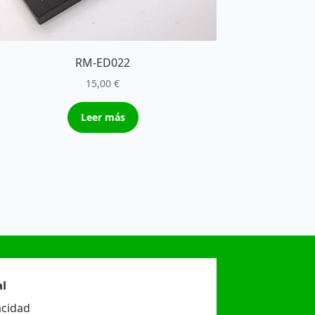
RM-ED022
15,00
€
Leer más
l
acidad