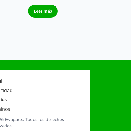
Leer más
l
acidad
ies
inos
26 Ewaparts. Todos los derechos
rvados.