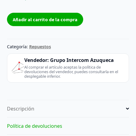
Placa
Añadir al carrito de la compra
Y-
SUS
Samsung
LJ41-
Categoría:
Repuestos
05308A
50HD
Vendedor:
Grupo Intercom Azuqueca
W3
Al comprar el artículo aceptas la política de
devoluciones del vendedor, puedes consultarla en el
–
desplegable inferior.
Reacondicionada
cantidad
Descripción
Política de devoluciones