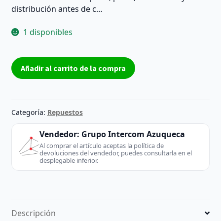
distribución antes de c…
1 disponibles
Placa
Añadir al carrito de la compra
T-
Con
AUO
T320HVN02.0
Categoría:
Repuestos
CTRL
BD
Vendedor:
Grupo Intercom Azuqueca
32T26-
Al comprar el artículo aceptas la política de
devoluciones del vendedor, puedes consultarla en el
C00
desplegable inferior.
para
TV
32"
–
Descripción
Reacondicionada