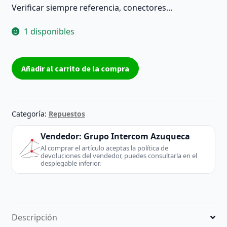
Verificar siempre referencia, conectores…
1 disponibles
Placa
Añadir al carrito de la compra
main
Samsung
KANT-
SU
Categoría:
Repuestos
BN41-
02568A
Vendedor:
Grupo Intercom Azuqueca
BN96-
Al comprar el artículo aceptas la política de
devoluciones del vendedor, puedes consultarla en el
51385F
desplegable inferior.
con
fuente
integrada
–
Descripción
Reacondicionada