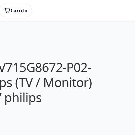
Carrito
PV715G8672-P02-
ps (TV / Monitor)
 philips