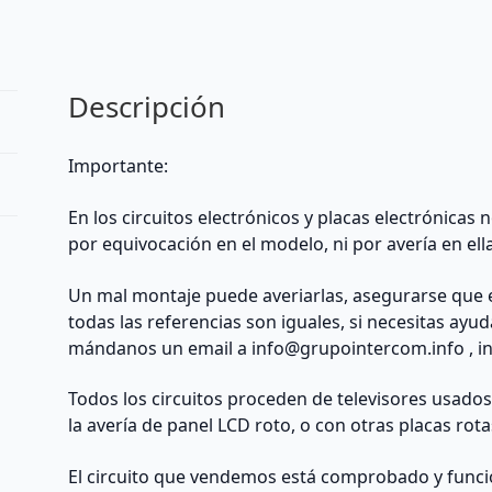
TV
philips
cantidad
Descripción
Importante:
En los circuitos electrónicos y placas electrónicas
por equivocación en el modelo, ni por avería en ell
Un mal montaje puede averiarlas, asegurarse que 
todas las referencias son iguales, si necesitas ayu
mándanos un email a
info@grupointercom.info
, i
Todos los circuitos proceden de televisores usado
la avería de panel LCD roto, o con otras placas rota
El circuito que vendemos está comprobado y funcio