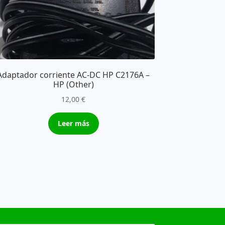
Adaptador corriente AC-DC HP C2176A –
HP (Other)
12,00
€
Leer más