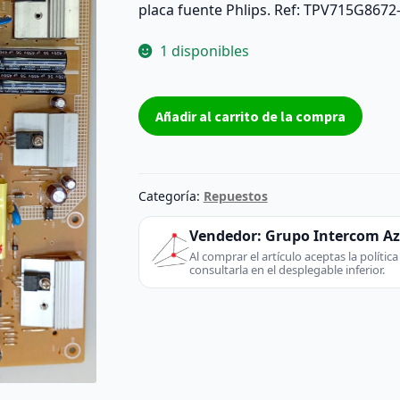
placa fuente Phlips. Ref: TPV715G8672
1 disponibles
placa
Añadir al carrito de la compra
fuente
TPV715G8672-
P02-
000-
Categoría:
Repuestos
002H
-
Vendedor:
Grupo Intercom A
Phlips
Al comprar el artículo aceptas la políti
consultarla en el desplegable inferior.
(TV
/
Monitor)
-
extraído
de