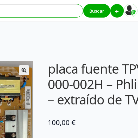
+
672-P02-000-002H – Phlips (TV / Monitor) – extraído de TV philips
Buscar
placa fuente T
000-002H – Phli
– extraído de TV
100,00
€