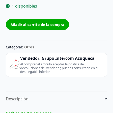
1 disponibles
Placa
Añadir al carrito de la compra
Disco
Duro
Seagate
SG22520-
Categoría:
Otros
302
REV
Vendedor:
Grupo Intercom Azuqueca
1
Al comprar el artículo aceptas la política de
devoluciones del vendedor, puedes consultarla en el
cantidad
desplegable inferior.
Descripción