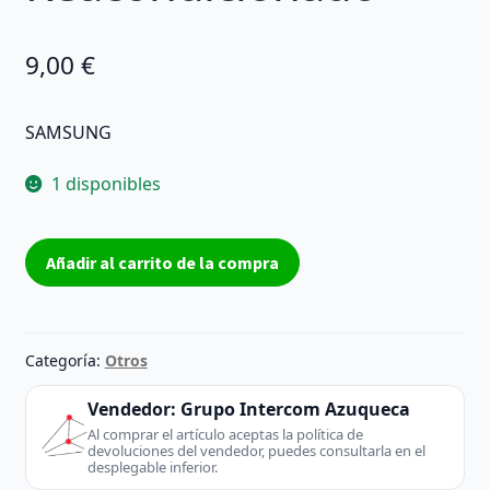
9,00
€
SAMSUNG
1 disponibles
Placa
Añadir al carrito de la compra
Disco
Duro
SAMSUNG
BF41-
Categoría:
Otros
00086A
Reacondicionado
Vendedor:
Grupo Intercom Azuqueca
cantidad
Al comprar el artículo aceptas la política de
devoluciones del vendedor, puedes consultarla en el
desplegable inferior.