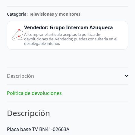
BN41-
02663A
Categoría:
Televisiones y monitores
Reacondicionado
Samsung
Vendedor:
Grupo Intercom Azuqueca
cantidad
Al comprar el artículo aceptas la política de
devoluciones del vendedor, puedes consultarla en el
desplegable inferior.
Descripción
Política de devoluciones
Descripción
Placa base TV BN41-02663A