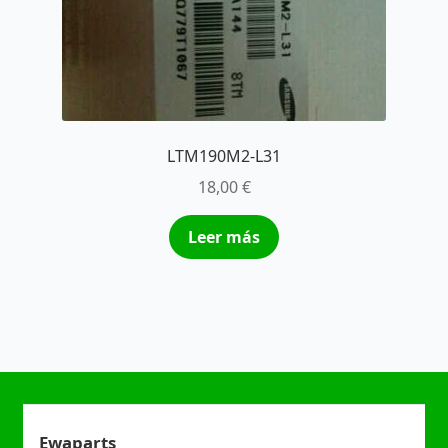
LTM190M2-L31
18,00
€
Leer más
Ewaparts