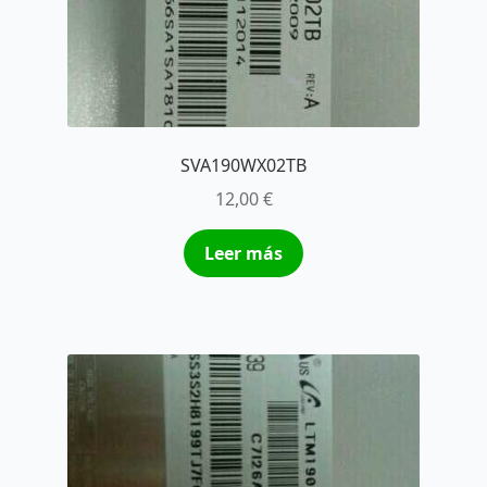
SVA190WX02TB
12,00
€
Leer más