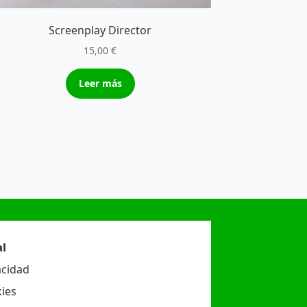
Screenplay Director
15,00
€
Leer más
l
acidad
ies