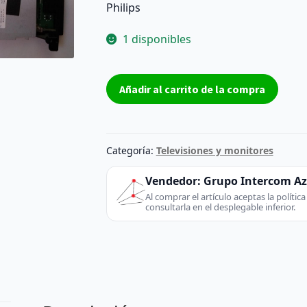
Philips
1 disponibles
Placa
Añadir al carrito de la compra
base
TV
3139
123
Categoría:
Televisiones y monitores
63402
BD
Vendedor:
Grupo Intercom A
3139
Al comprar el artículo aceptas la políti
consultarla en el desplegable inferior.
123
63412WK812.2
Reacondicionado
cantidad