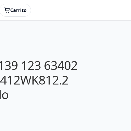
acondicionado
Carrito
3139 123 63402
3412WK812.2
do