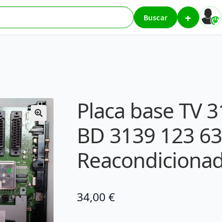
+
res
Placa base TV 3139 123 63402 BD 3139 123 63412WK812.2 Re
Buscar
Placa base TV 
BD 3139 123 6
Reacondiciona
34,00
€