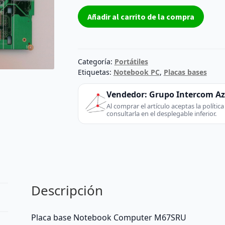
Placa
Añadir al carrito de la compra
base
Notebook
Computer
M67SRU
Categoría:
Portátiles
cantidad
Etiquetas:
Notebook PC
,
Placas bases
Vendedor:
Grupo Intercom A
Al comprar el artículo aceptas la políti
consultarla en el desplegable inferior.
Descripción
Placa base Notebook Computer M67SRU