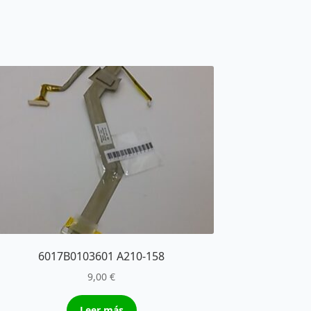
6017B0103601 A210-158
9,00
€
Leer más