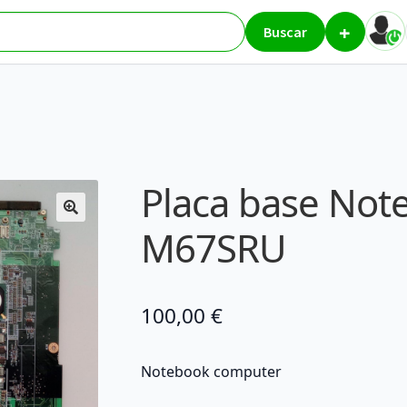
+
se Notebook Computer M67SRU
Buscar
Placa base No
M67SRU
100,00
€
Notebook computer