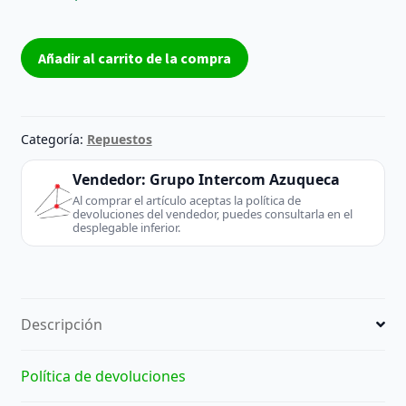
Pareja
Añadir al carrito de la compra
altavoces
TV
LG
EAB62648901
Categoría:
Repuestos
8Ω
10/15W
Vendedor:
Grupo Intercom Azuqueca
–
Al comprar el artículo aceptas la política de
devoluciones del vendedor, puedes consultarla en el
Reacondicionados
desplegable inferior.
cantidad
Descripción
Política de devoluciones