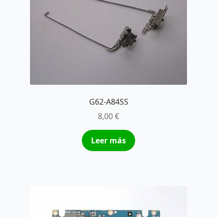
G62-A84SS
8,00
€
Leer más