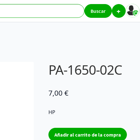
+
2C
Buscar
PA-1650-02C
7,00
€
HP
PA-
Añadir al carrito de la compra
1650-