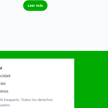
Leer más
l
acidad
ies
inos
26 Ewaparts. Todos los derechos
rvados.