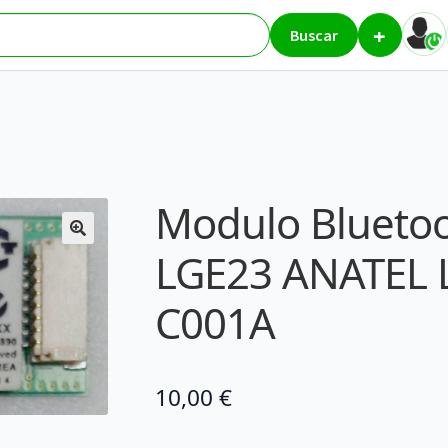
+
uetooth LG E300 LGE23 ANATEL LGR-RBDS-C001A
Buscar
Modulo Bluetoo
LGE23 ANATEL 
C001A
10,00
€