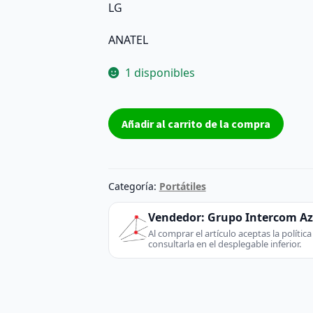
LG
ANATEL
1 disponibles
Modulo
Añadir al carrito de la compra
Bluetooth
LG
E300
LGE23
Categoría:
Portátiles
ANATEL
LGR-
Vendedor:
Grupo Intercom A
RBDS-
Al comprar el artículo aceptas la políti
consultarla en el desplegable inferior.
C001A
cantidad