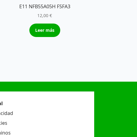
E11 NFB55A05H FSFA3
12,00
€
Leer más
l
acidad
ies
inos