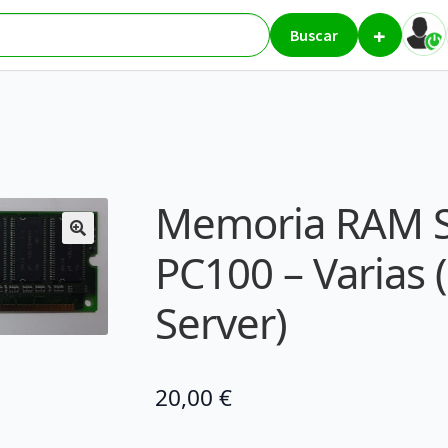
+
4Mb PC100 – Varias (Desktop / Server)
Buscar
Memoria RAM 
PC100 – Varias 
Server)
20,00
€