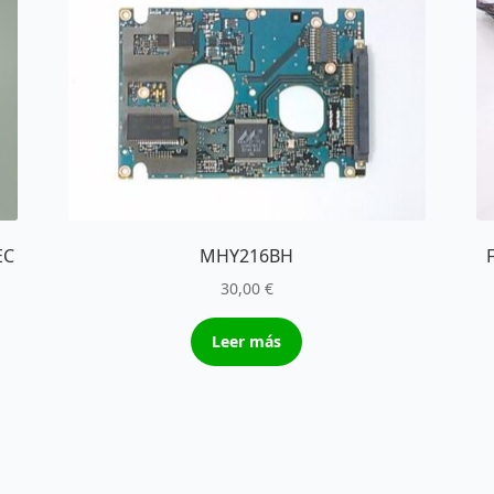
EC
MHY216BH
30,00
€
Leer más