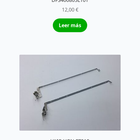
DFS400805L10T
12,00
€
Leer más