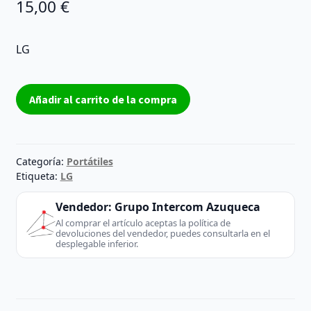
15,00
€
LG
Memoria
Añadir al carrito de la compra
RAM
LG
LGE50
EAN37412901
Categoría:
Portátiles
cantidad
Etiqueta:
LG
Vendedor:
Grupo Intercom Azuqueca
Al comprar el artículo aceptas la política de
devoluciones del vendedor, puedes consultarla en el
desplegable inferior.