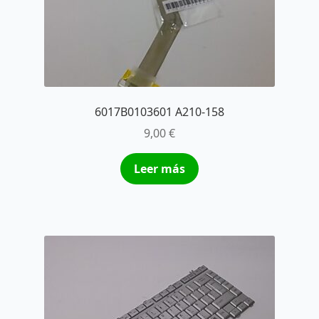
6017B0103601 A210-158
9,00
€
Leer más