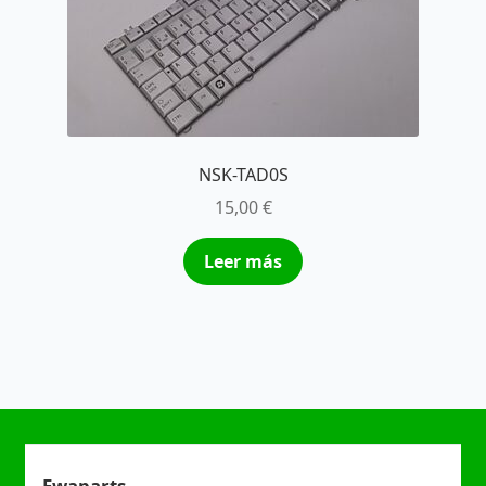
NSK-TAD0S
15,00
€
Leer más
Ewaparts