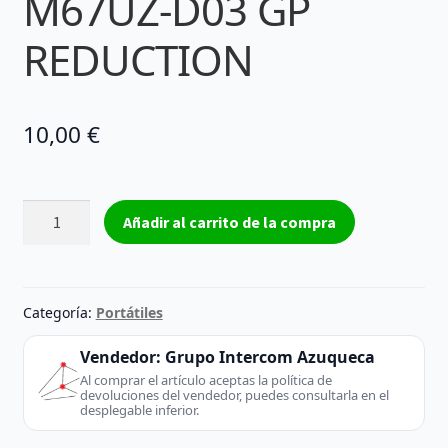
M67UZ-D03 GP
REDUCTION
10,00
€
Conector
Añadir al carrito de la compra
adaptador
HDD
IDE
DVD
Categoría:
Portátiles
6-
71-
Vendedor:
Grupo Intercom Azuqueca
M67UZ-
Al comprar el artículo aceptas la política de
devoluciones del vendedor, puedes consultarla en el
D03
desplegable inferior.
GP