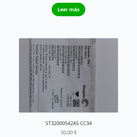
Leer más
ST32000542AS CC34
30,00
€