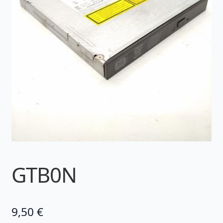
GTB0N
9,50
€