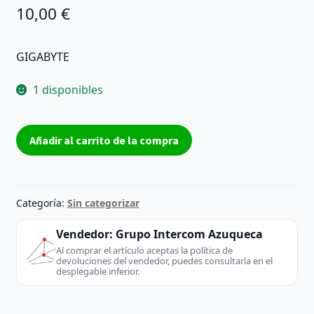
10,00
€
GIGABYTE
1 disponibles
Gigabyte
Añadir al carrito de la compra
GN-
WIKG
adaptador
y
Categoría:
Sin categorizar
tarjeta
REACONDICIONADO
Vendedor:
Grupo Intercom Azuqueca
cantidad
Al comprar el artículo aceptas la política de
devoluciones del vendedor, puedes consultarla en el
desplegable inferior.