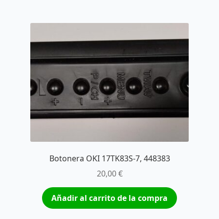
Botonera OKI 17TK83S-7, 448383
20,00
€
Añadir al carrito de la compra