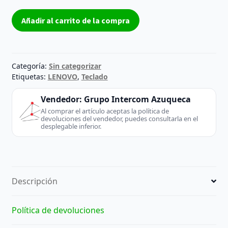
Teclado
Añadir al carrito de la compra
+
Soporte
Lenovo
Ideapad
Categoría:
Sin categorizar
320-
Etiquetas:
LENOVO
,
Teclado
15IAP
Vendedor:
Grupo Intercom Azuqueca
cantidad
Al comprar el artículo aceptas la política de
devoluciones del vendedor, puedes consultarla en el
desplegable inferior.
Descripción
Política de devoluciones