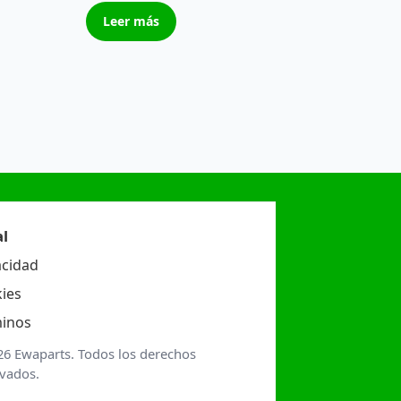
Leer más
l
acidad
ies
inos
26 Ewaparts. Todos los derechos
rvados.