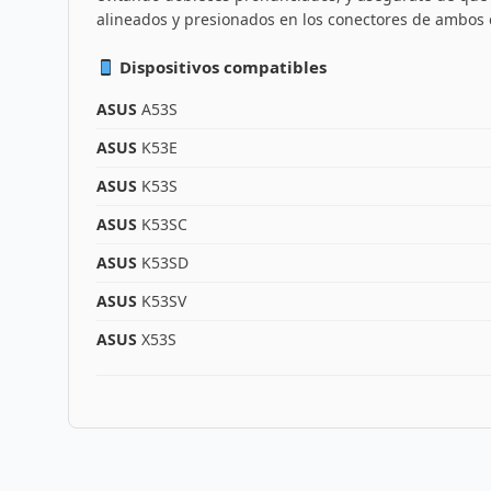
alineados y presionados en los conectores de ambos
Dispositivos compatibles
ASUS
A53S
ASUS
K53E
ASUS
K53S
ASUS
K53SC
ASUS
K53SD
ASUS
K53SV
ASUS
X53S