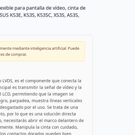
ible para pantalla de vídeo, cinta de
SUS K53E, K53S, K53SC, X53S, A53S,
ente mediante inteligencia artificial. Puede
tes de comprar.
 o LVDS, es el componente que conecta la
ncipal es transmitir la señal de vídeo y la
el LCD, permitiendo que la imagen se
gro, parpadea, muestra líneas verticales
 desgastado por el uso. Se trata de una
to, por lo que es una solución directa
o, necesitarás abrir el marco delantero de
iamente. Manipula la cinta con cuidado,
 los contactos dorados queden bien