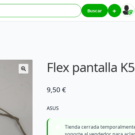
+
lla K53E
Buscar
Flex pantalla K
9,50
€
ASUS
Tienda cerrada temporalmente
soporte al vendedor para acla