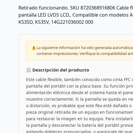
Retirado funcionando. SKU 8720368916806 Cable flex
pantalla LED LVDS LCD,. Compatible con modelos A
K53SD, K53SV, 14G221036002 000
La siguiente información ha sido generada automáticam
contener imprecisiones. Verifique la compatibilidad an
Descripción del producto
Este cable flexible, también conocido como cinta FFC
pantalla del portátil con la placa base. Su función pri
alimentación eléctrica desde el sistema hasta el pan
muestre correctamente. Si la pantalla se queda en ne
o distorsión, es probable que este flex esté dañado o
pieza original retirada de un equipo en funcionamien
para restaurar la imagen en tu equipo. Para instalarl
la pantalla y desconectar la batería del portátil prev
evitando dobleces pronunciados, y asegúrate de que