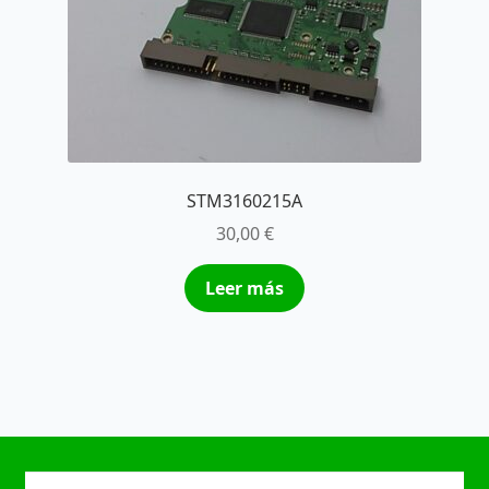
STM3160215A
30,00
€
Leer más