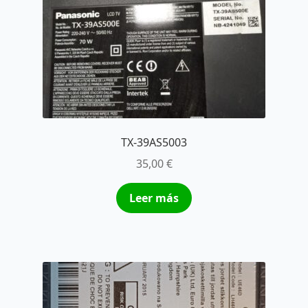
TX-39AS5003
35,00
€
Leer más