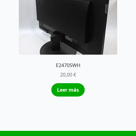
E2470SWH
20,00
€
Leer más