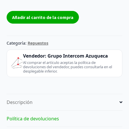
Docking
Añadir al carrito de la compra
station
SURFACE
DOCK
2
Categoría:
Repuestos
1917
–
Vendedor:
Grupo Intercom Azuqueca
Microsoft
Al comprar el artículo aceptas la política de
devoluciones del vendedor, puedes consultarla en el
–
desplegable inferior.
Reacondicionado
cantidad
Descripción
Política de devoluciones