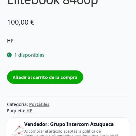
100,00
€
HP
1 disponibles
Disipador
Añadir al carrito de la compra
HP
Elitebook
8460p
cantidad
Categoría:
Portátiles
Etiqueta:
HP
Vendedor:
Grupo Intercom Azuqueca
Al comprar el artículo aceptas la política de
devoluciones del vendedor, puedes consultarla en el