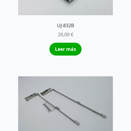
UJ-832B
20,00
€
Leer más